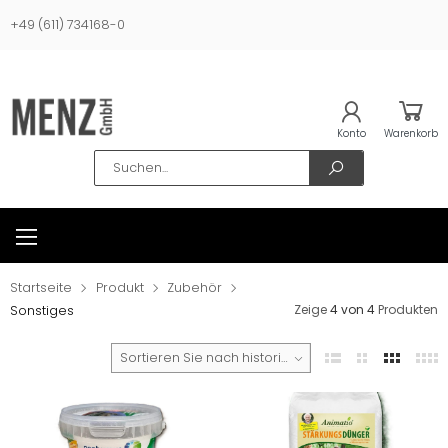
+49 (611) 734168-0
Konto
Warenkorb
Search
Startseite
Produkt
Zubehör
Zeige
4 von 4
Produkten
Sonstiges
Sortieren Sie nach historischen Verkäufen