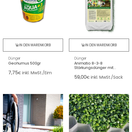
IN DEN WARENKORB
IN DEN WARENKORB
Dünger
Dünger
Geohumus 500gr
Animatio 8-3-8
Stärkungsdünger mit
7,75
Mykorrhiza + Bazillus
inkl. MwSt./Eim
€
59,00
subtilis 25kg
inkl. MwSt./Sack
€