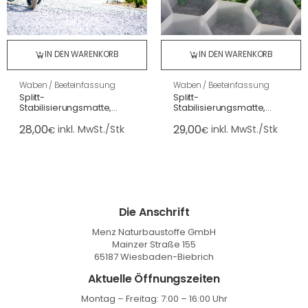
IN DEN WARENKORB
IN DEN WARENKORB
Waben / Beeteinfassung
Waben / Beeteinfassung
Splitt-
Splitt-
Stabilisierungsmatte,
Stabilisierungsmatte,
klappbar, schwarz
klappbar, weiß 120x160x3
28,00
29,00
120x160x3 cm, befahrbar,
cm, befahrbar, für 80 kg
inkl. MwSt./Stk
inkl. MwSt./Stk
€
€
für 80 kg Splitt/m²
Splitt/m²
Die Anschrift
Menz Naturbaustoffe GmbH
Mainzer Straße 155
65187 Wiesbaden-Biebrich
Aktuelle Öffnungszeiten
Montag – Freitag: 7:00 – 16:00 Uhr