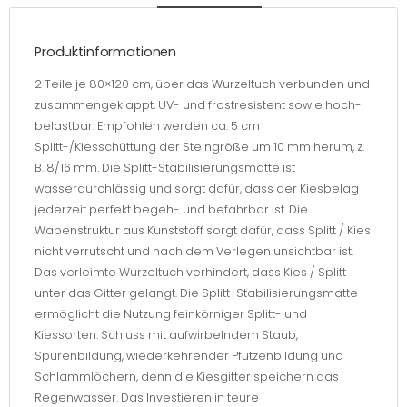
Menge
Produktinformationen
2 Teile je 80×120 cm, über das Wurzeltuch verbunden und
zusammengeklappt, UV- und frostresistent sowie hoch-
belastbar. Empfohlen werden ca. 5 cm
Splitt-/Kiesschüttung der Steingröße um 10 mm herum, z.
B. 8/16 mm. Die Splitt-Stabilisierungsmatte ist
wasserdurchlässig und sorgt dafür, dass der Kiesbelag
jederzeit perfekt begeh- und befahrbar ist. Die
Wabenstruktur aus Kunststoff sorgt dafür, dass Splitt / Kies
nicht verrutscht und nach dem Verlegen unsichtbar ist.
Das verleimte Wurzeltuch verhindert, dass Kies / Splitt
unter das Gitter gelangt. Die Splitt-Stabilisierungsmatte
ermöglicht die Nutzung feinkörniger Splitt- und
Kiessorten. Schluss mit aufwirbelndem Staub,
Spurenbildung, wiederkehrender Pfützenbildung und
Schlammlöchern, denn die Kiesgitter speichern das
Regenwasser. Das Investieren in teure