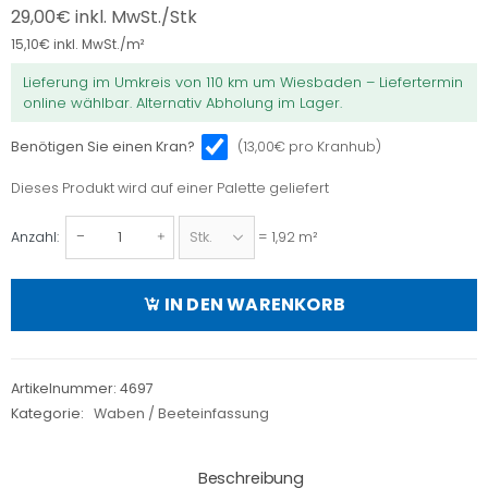
29,00
€
inkl. MwSt./Stk
15,10
€
inkl. MwSt./m²
Lieferung im Umkreis von 110 km um Wiesbaden – Liefertermin
online wählbar. Alternativ Abholung im Lager.
(13,00€ pro Kranhub)
Benötigen Sie einen Kran?
Dieses Produkt wird auf einer Palette geliefert
Dieses
Produkt
Anzahl:
= 1,92 m²
Splitt-
wird
Stabilisierungsmatte,
auf
klappbar,
IN DEN WARENKORB
einer
weiß
Palette
120x160x3
geliefert
cm,
Artikelnummer:
4697
befahrbar,
Kategorie:
Waben / Beeteinfassung
für 80
kg
Splitt/m²
Beschreibung