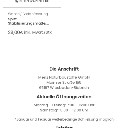
IN DEN WARENKORB
Waben / Beeteinfassung
Splitt-
Stabilisierungsmatte,
klappbar, schwarz
28,00
120x160x3 cm, befahrbar,
inkl. MwSt./Stk
€
für 80 kg Splitt/m²
Die Anschrift
Menz Naturbaustoffe GmbH
Mainzer Straße 155
65187 Wiesbaden-Biebrich
Aktuelle Öffnungszeiten
Montag – Freitag: 7:00 – 16:00 Uhr
Samstag*: 8:00 – 12:00 Uhr
*Januar und Februar wetterbedinge Schließung möglich