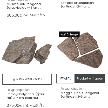
Schiefer Bruchplatten
Muschelkalk Polygonal
(anthrazit) 2-4 cm,
(grau-beige) ~ 3 cm,
spaltrau
gesägt, Großformat
685,00
inkl. MwSt./to
€
Auf Anfrage
Produkt Anfragen
WEITERLESEN
IN DEN WARENKORB
Polygonalplatten
Polygonalplatten
Maggia-Gneis Polygonal
Porphyr Polygonal (grau-
(anthrazit) 3-6 cm,
rot) 3-7 cm, spaltrau,
spaltrau
Großformat
375,00
inkl. MwSt./to
€