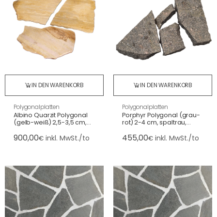
IN DEN WARENKORB
IN DEN WARENKORB
Polygonalplatten
Polygonalplatten
Albino Quarzit Polygonal
Porphyr Polygonal (grau-
(gelb-weiß) 2,5-3,5 cm,
rot) 2-4 cm, spaltrau,
spaltrau, Großformat (4-8
Großformat
900,00
455,00
St./m²)
inkl. MwSt./to
inkl. MwSt./to
€
€