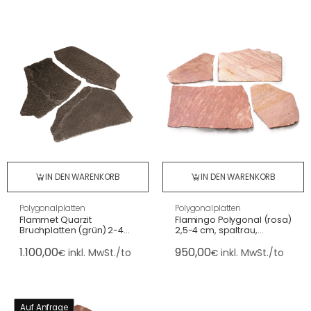
IN DEN WARENKORB
IN DEN WARENKORB
Polygonalplatten
Polygonalplatten
Flammet Quarzit
Flamingo Polygonal (rosa)
Bruchplatten (grün) 2-4
2,5-4 cm, spaltrau,
cm, spaltrau
Großformat
1.100,00
950,00
inkl. MwSt./to
inkl. MwSt./to
€
€
Auf Anfrage