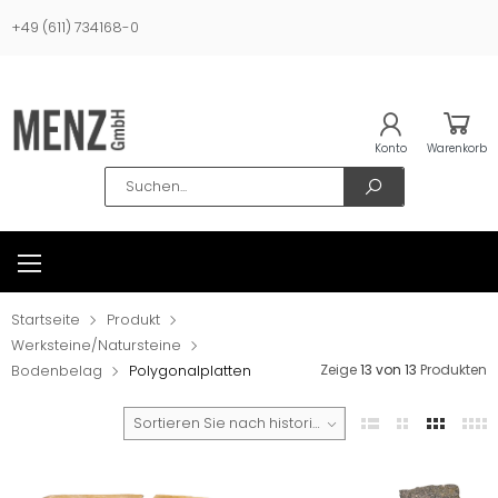
+49 (611) 734168-0
Konto
Warenkorb
Search
Startseite
Produkt
Werksteine/Natursteine
Zeige
13 von 13
Produkten
Bodenbelag
Polygonalplatten
Sortieren Sie nach historischen Verkäufen