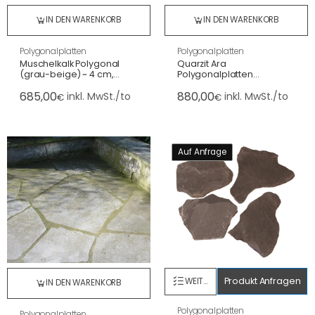
IN DEN WARENKORB
IN DEN WARENKORB
Polygonalplatten
Polygonalplatten
Muschelkalk Polygonal
Quarzit Ara
(grau-beige) ~ 4 cm,
Polygonalplatten
gesägt, Normalformat
(hellgrün) 2-4 cm,
685,00
880,00
spaltrau (4-8 St./m²)
inkl. MwSt./to
inkl. MwSt./to
€
€
Auf Anfrage
Produkt Anfragen
WEITERLESEN
IN DEN WARENKORB
Polygonalplatten
Polygonalplatten