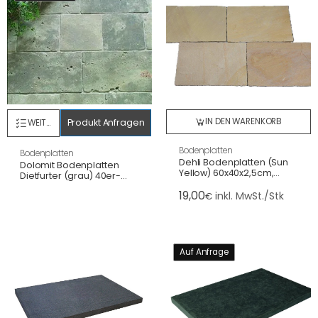
IN DEN WARENKORB
Produkt Anfragen
WEITERLESEN
Bodenplatten
Bodenplatten
Dehli Bodenplatten (Sun
Dolomit Bodenplatten
Yellow) 60x40x2,5cm,
Dietfurter (grau) 40er-
spaltrau/handbekantet
Bahn x 4 cm, Castellina
19,00
inkl. MwSt./Stk
€
getrommelt
Auf Anfrage