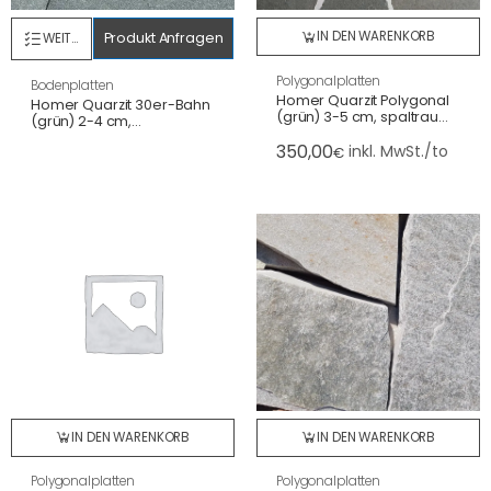
IN DEN WARENKORB
Produkt Anfragen
WEITERLESEN
Polygonalplatten
Bodenplatten
Homer Quarzit Polygonal
Homer Quarzit 30er-Bahn
(grün) 3-5 cm, spaltrau
(grün) 2-4 cm,
(7-10 St./m²)
spaltrau/gesägte Kanten
350,00
inkl. MwSt./to
€
IN DEN WARENKORB
IN DEN WARENKORB
Polygonalplatten
Polygonalplatten