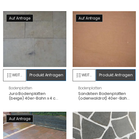
2,5 cm gebürstet/ges.
sandgestrahlt+gebürstet/ges.
Kanten
Kanten
Auf Anfrage
Auf Anfrage
Produkt Anfragen
Produkt Anfragen
WEITERLESEN
WEITERLESEN
Bodenplatten
Bodenplatten
Jura Bodenplatten
Sandstein Bodenplatten
(beige) 40er-Bahn x 4 cm,
(odenwaldrot) 40er-Bahn
OF sandgestr.+gebürstet
x 4 cm, allseits
diamantgesägt
Auf Anfrage