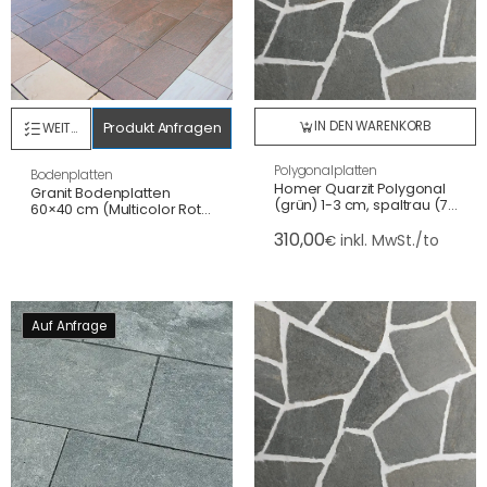
IN DEN WARENKORB
Produkt Anfragen
WEITERLESEN
Polygonalplatten
Bodenplatten
Homer Quarzit Polygonal
Granit Bodenplatten
(grün) 1-3 cm, spaltrau (7-
60×40 cm (Multicolor Rot)
11 St./m²)
3 cm,
310,00
inkl. MwSt./to
€
geflammt+gebürstet/ges.
Kanten
Auf Anfrage