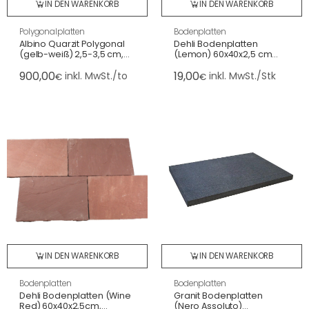
IN DEN WARENKORB
IN DEN WARENKORB
Polygonalplatten
Bodenplatten
Albino Quarzit Polygonal
Dehli Bodenplatten
(gelb-weiß) 2,5-3,5 cm,
(Lemon) 60x40x2,5 cm
spaltrau, Großformat (4-8
spaltrau/handbekantet
900,00
19,00
St./m²)
inkl. MwSt./to
inkl. MwSt./Stk
€
€
IN DEN WARENKORB
IN DEN WARENKORB
Bodenplatten
Bodenplatten
Dehli Bodenplatten (Wine
Granit Bodenplatten
Red) 60x40x2,5cm,
(Nero Assoluto)