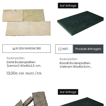
Auf Anfrage
IN DEN WARENKORB
Produkt Anfragen
WEITERLESEN
Bodenplatten
Bodenplatten
Dehli Bodenplatten
Basalt Bodenplatten
(Lemon) 40x40x2,5 cm
Vietnam 80x40x3cm,
spaltrau/handbekantet
gefl.+gebürstet/gesägte
13,00
inkl. MwSt./Stk
€
Kanten
Auf Anfrage