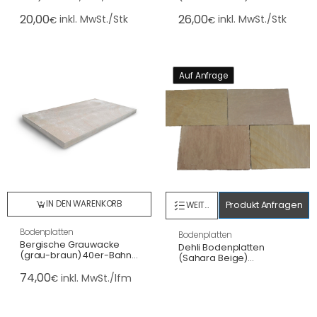
spaltrau/handbekantet
60x40x3cm, geflammt &
20,00
26,00
wassergestrahlt
inkl. MwSt./Stk
inkl. MwSt./Stk
€
€
Auf Anfrage
IN DEN WARENKORB
Produkt Anfragen
WEITERLESEN
Bodenplatten
Bodenplatten
Bergische Grauwacke
Dehli Bodenplatten
(grau-braun) 40er-Bahn x
(Sahara Beige)
3 cm geflammt/ges.
60x40x2,5cm,
74,00
Kanten
inkl. MwSt./lfm
€
spaltrau/handbekantet