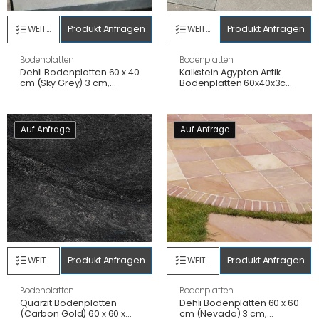
Produkt Anfragen
Produkt Anfragen
WEITERLESEN
WEITERLESEN
Bodenplatten
Bodenplatten
Dehli Bodenplatten 60 x 40
Kalkstein Ägypten Antik
cm (Sky Grey) 3 cm,
Bodenplatten 60x40x3cm.
geflammt/gesägte
gesägt/getrommelt
Kanten
bräunlich-grau Taupe
Auf Anfrage
Auf Anfrage
Produkt Anfragen
Produkt Anfragen
WEITERLESEN
WEITERLESEN
Bodenplatten
Bodenplatten
Quarzit Bodenplatten
Dehli Bodenplatten 60 x 60
(Carbon Gold) 60 x 60 x
cm (Nevada) 3 cm,