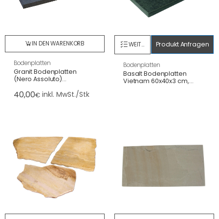
IN DEN WARENKORB
Produkt Anfragen
WEITERLESEN
Bodenplatten
Bodenplatten
Granit Bodenplatten
Basalt Bodenplatten
(Nero Assoluto)
Vietnam 60x40x3 cm,
60x60x3cm, geflammt &
gefl.+gebürstet/gesägte
40,00
wassergestrahlt
inkl. MwSt./Stk
€
Kanten