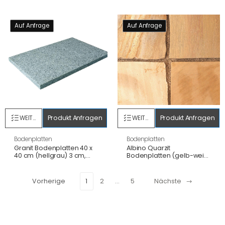
Auf Anfrage
Auf Anfrage
Produkt Anfragen
Produkt Anfragen
WEITERLESEN
WEITERLESEN
Bodenplatten
Bodenplatten
Granit Bodenplatten 40 x
Albino Quarzit
40 cm (hellgrau) 3 cm,
Bodenplatten (gelb-weiß)
geflammt/gesägte
60 x 40 x 2-5 cm,
Kanten, wie G603
spaltrau/handbekantet
Vorherige
1
2
…
5
Nächste