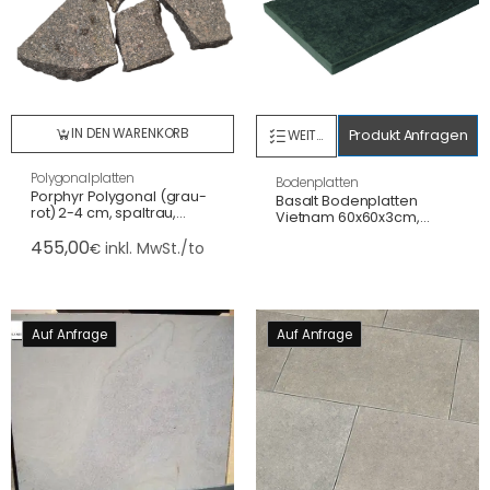
IN DEN WARENKORB
Produkt Anfragen
WEITERLESEN
Polygonalplatten
Bodenplatten
Porphyr Polygonal (grau-
Basalt Bodenplatten
rot) 2-4 cm, spaltrau,
Vietnam 60x60x3cm,
Großformat
gefl.+gebürstet/gesägte
455,00
inkl. MwSt./to
€
Kanten
Auf Anfrage
Auf Anfrage