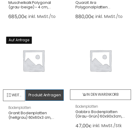
Muschelkalk Polygonal
Quarzit Ara
(grau-beige) ~ 4 cm,
Polygonalplatten
gesägt, Normalformat
(hellgrün) 2-4 cm,
685,00
880,00
spaltrau (4-8 St./m²)
inkl. MwSt./to
inkl. MwSt./to
€
€
Auf Anfrage
IN DEN WARENKORB
Produkt Anfragen
WEITERLESEN
Bodenplatten
Bodenplatten
Gabbro Bodenplatten
Granit Bodenplatten
(Grau-Grün) 60x90x3cm,
(hellgrau) 60x60x3 cm,
OF geflammt/gesägte
geflammt, wie G603
47,00
Kanten
inkl. MwSt./Stk
€