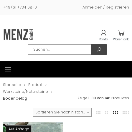
+49 (611) 734168-0
Anmelden / Registrieren
Konto
Warenkorb
Search
Startseite
Produkt
Werksteine/Natursteine
Zeige
1
–
30
von
146
Produkten
Bodenbelag
Sortieren Sie nach historischen Verkäufen
Auf Anfrage