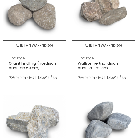
IN DEN WARENKORB
IN DEN WARENKORB
Findlinge
Findlinge
Granit Findling (nordisch-
Wallsteine (nordisch-
bunt) ab 50 cm,
bunt) 20-50 cm,
naturgerundet,
naturgerundet,
280,00
260,00
Deutschland
Deutschland
inkl. MwSt./to
inkl. MwSt./to
€
€