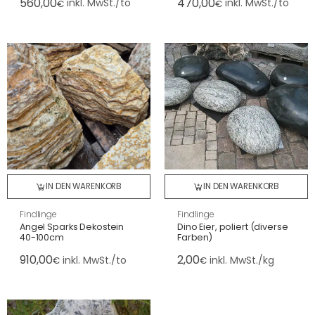
560,00
470,00
inkl. MwSt./to
inkl. MwSt./to
€
€
IN DEN WARENKORB
IN DEN WARENKORB
Findlinge
Findlinge
Angel Sparks Dekostein
Dino Eier, poliert (diverse
40-100cm
Farben)
910,00
2,00
inkl. MwSt./to
inkl. MwSt./kg
€
€