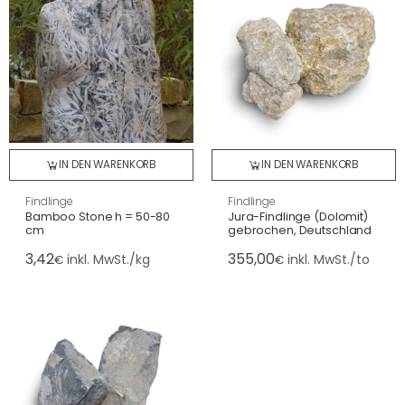
IN DEN WARENKORB
IN DEN WARENKORB
Findlinge
Findlinge
Bamboo Stone h = 50-80
Jura-Findlinge (Dolomit)
cm
gebrochen, Deutschland
3,42
355,00
inkl. MwSt./kg
inkl. MwSt./to
€
€