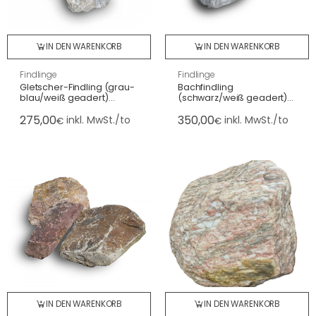
IN DEN WARENKORB
IN DEN WARENKORB
Findlinge
Findlinge
Gletscher-Findling (grau-
Bachfindling
blau/weiß geadert)
(schwarz/weiß geadert)
gebrochen, Österreich
abgerundet, Schweiz bis
275,00
350,00
80 cm
inkl. MwSt./to
inkl. MwSt./to
€
€
IN DEN WARENKORB
IN DEN WARENKORB