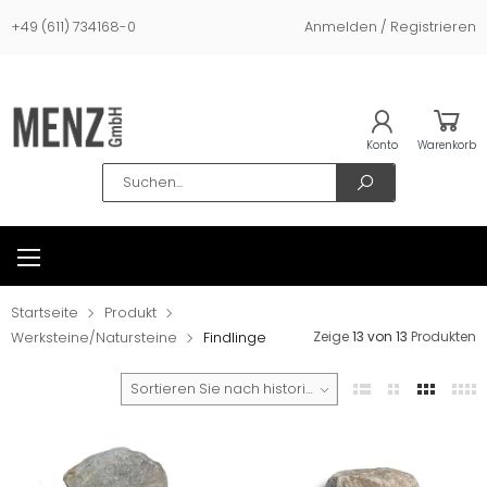
+49 (611) 734168-0
Anmelden / Registrieren
Konto
Warenkorb
Search
Startseite
Produkt
Zeige
13 von 13
Produkten
Werksteine/Natursteine
Findlinge
Sortieren Sie nach historischen Verkäufen