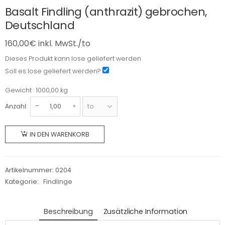
Basalt Findling (anthrazit) gebrochen,
Deutschland
160,00
€
inkl. MwSt./to
Dieses Produkt kann lose geliefert werden
Dieses
Soll es lose geliefert werden?
Produkt
kann
Gewicht : 1000,00 kg
Gewicht
lose
Anzahl:
Basalt
geliefert
Findling
werden
IN DEN WARENKORB
(anthrazit)
gebrochen,
Deutschland
Artikelnummer:
0204
Menge
Kategorie:
Findlinge
Beschreibung
Zusätzliche Information