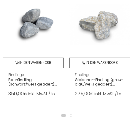
IN DEN WARENKORB
IN DEN WARENKORB
Findlinge
Findlinge
Bachfindling
Gletscher-Findling (grau-
(schwarz/weiß geadert)
blau/weiß geadert)
abgerundet, Schweiz bis
gebrochen, Österreich
350,00
275,00
80 cm
inkl. MwSt./to
inkl. MwSt./to
€
€