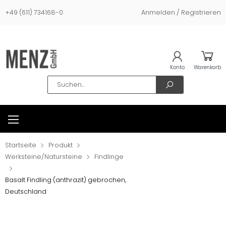
+49 (611) 734168-0
Anmelden / Registrieren
Konto
Warenkorb
Search
Startseite
Produkt
Werksteine/Natursteine
Findlinge
Basalt Findling (anthrazit) gebrochen,
Deutschland