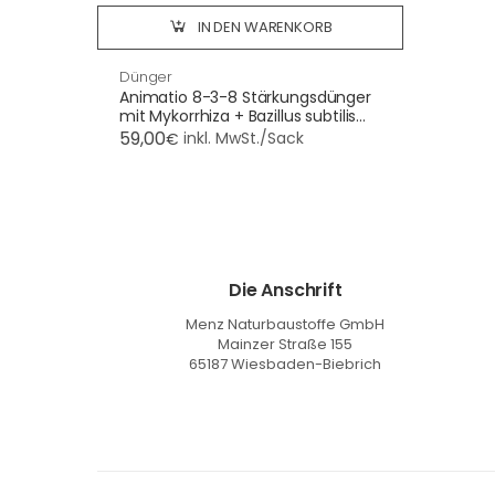
IN DEN WARENKORB
Dünger
Animatio 8-3-8 Stärkungsdünger
mit Mykorrhiza + Bazillus subtilis
25kg
59,00
inkl. MwSt./Sack
€
Die Anschrift
Menz Naturbaustoffe GmbH
Mainzer Straße 155
65187 Wiesbaden-Biebrich