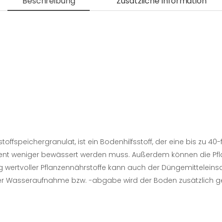
Beschreibung
Zusätzliche Information
ffspeichergranulat, ist ein Bodenhilfsstoff, der eine bis zu 
ozent weniger bewässert werden muss. Außerdem können die Pf
wertvoller Pflanzennährstoffe kann auch der Düngemitteleinsa
r Wasseraufnahme bzw. -abgabe wird der Boden zusätzlich gelo