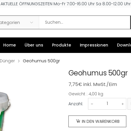
AKTUELLE ÖFFNUNGSZEITEN Mo-Fr 7:00-16:00 Uhr Sa 8.00-12.00 Uhr
Search
Kategorien
Home
Über uns
Produkte
Impressionen
Downl
Dünger
Geohumus 500gr
Geohumus 500gr
7,75
€
inkl. MwSt./Eim
Gewicht : 4,00 kg
Gewicht
Anzahl:
Geohumus
500gr
IN DEN WARENKORB
Menge