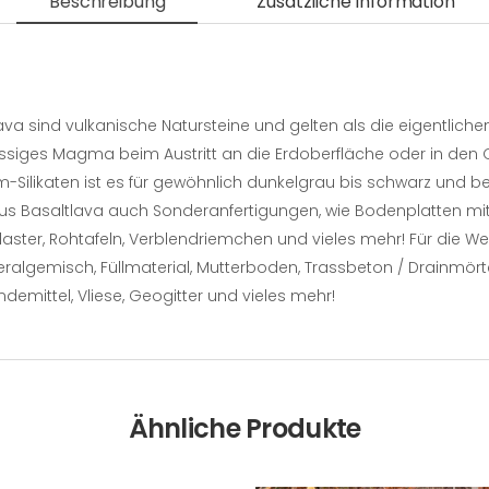
Beschreibung
Zusätzliche Information
lava sind vulkanische Natursteine und gelten als die eigentliche
iges Magma beim Austritt an die Erdoberfläche oder in den O
Silikaten ist es für gewöhnlich dunkelgrau bis schwarz und bes
s Basaltlava auch Sonderanfertigungen, wie Bodenplatten mi
aster, Rohtafeln, Verblendriemchen und vieles mehr! Für die Wei
algemisch, Füllmaterial, Mutterboden, Trassbeton / Drainmörtel
demittel, Vliese, Geogitter und vieles mehr!
Ähnliche Produkte