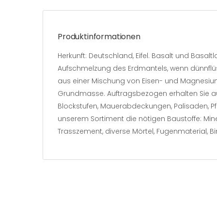
Produktinformationen
Herkunft: Deutschland, Eifel. Basalt und Basalt
Aufschmelzung des Erdmantels, wenn dünnflüss
aus einer Mischung von Eisen- und Magnesium-
Grundmasse. Auftragsbezogen erhalten Sie au
Blockstufen, Mauerabdeckungen, Palisaden, Pfl
unserem Sortiment die nötigen Baustoffe: Miner
Trasszement, diverse Mörtel, Fugenmaterial, Bin