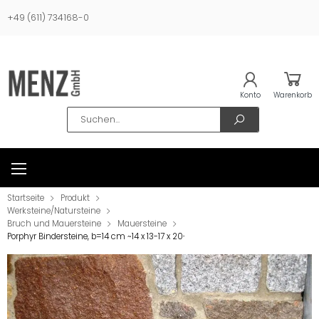
+49 (611) 734168-0
Konto
Warenkorb
Search
Startseite
Produkt
Werksteine/Natursteine
Bruch und Mauersteine
Mauersteine
Porphyr Bindersteine, b=14 cm ~14 x 13-17 x 20-30 cm in Kiste