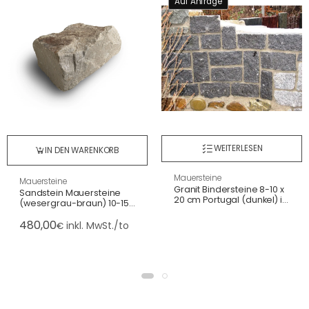
Auf Anfrage
WEITERLESEN
IN DEN WARENKORB
Mauersteine
Mauersteine
Granit Bindersteine 8-10 x
Sandstein Mauersteine
20 cm Portugal (dunkel) in
(wesergrau-braun) 10-15 x
Kiste
10-15 x 30-40 cm, auf
480,00
Palette
inkl. MwSt./to
€