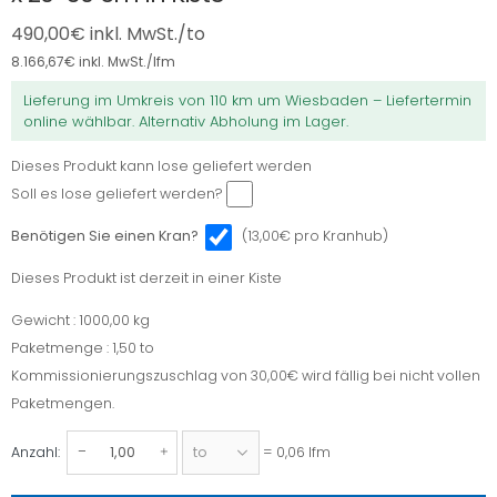
490,00
€
inkl. MwSt./to
8.166,67
€
inkl. MwSt./lfm
Lieferung im Umkreis von 110 km um Wiesbaden – Liefertermin
online wählbar. Alternativ Abholung im Lager.
Dieses Produkt kann lose geliefert werden
Dieses
Soll es lose geliefert werden?
Produkt
kann
(13,00€ pro Kranhub)
Benötigen Sie einen Kran?
lose
Dieses Produkt ist derzeit in einer Kiste
geliefert
Dieses
werden
Produkt
Gewicht : 1000,00 kg
Gewicht
ist
Paketmenge : 1,50 to
Paketmenge
derzeit
Kommissionierungszuschlag von 30,00€ wird fällig bei nicht vollen
in
Paketmengen.
einer
Anzahl:
= 0,06 lfm
Kiste
Porphyr
Bindersteine,