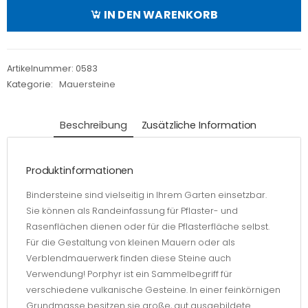
b=14
IN DEN WARENKORB
cm ~14
x 13-17
x 20-
Artikelnummer:
0583
30 cm
Kategorie:
Mauersteine
in Kiste
Menge
Beschreibung
Zusätzliche Information
Produktinformationen
Bindersteine sind vielseitig in Ihrem Garten einsetzbar.
Sie können als Randeinfassung für Pflaster- und
Rasenflächen dienen oder für die Pflasterfläche selbst.
Für die Gestaltung von kleinen Mauern oder als
Verblendmauerwerk finden diese Steine auch
Verwendung! Porphyr ist ein Sammelbegriff für
verschiedene vulkanische Gesteine. In einer feinkörnigen
Grundmasse besitzen sie große, gut ausgebildete