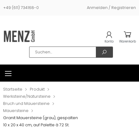
+49 (611) 734168-0
Anmelden / Registrieren
Konto
Warenkorb
Search
Startseite
Produkt
Werksteine/Natursteine
Bruch und Mauersteine
Mauersteine
Granit Mauersteine (grau), gespalten
10 x 20 x 40 cm, auf Palette à 72 St.