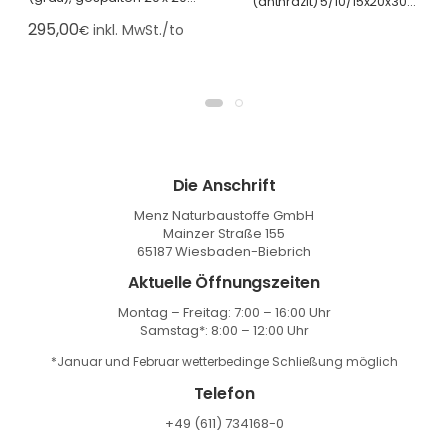
(anthrazit) 5/10/15x20x30-
40 cm, auf Palette à 36 St.
50 cm, gesägt/bruchrau
295,00
inkl. MwSt./to
€
Die Anschrift
Menz Naturbaustoffe GmbH
Mainzer Straße 155
65187 Wiesbaden-Biebrich
Aktuelle Öffnungszeiten
Montag – Freitag: 7:00 – 16:00 Uhr
Samstag*: 8:00 – 12:00 Uhr
*Januar und Februar wetterbedinge Schließung möglich
Telefon
+49 (611) 734168-0