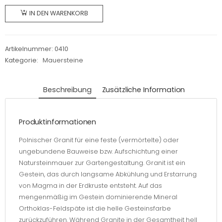
Mauersteine
IN DEN WARENKORB
(grau),
gespalten
10 x 20
Artikelnummer:
0410
x 40
Kategorie:
Mauersteine
cm,
auf
Beschreibung
Zusätzliche Information
Palette
à 72
St.
Produktinformationen
Menge
Polnischer Granit für eine feste (vermörtelte) oder
ungebundene Bauweise bzw. Aufschichtung einer
Natursteinmauer zur Gartengestaltung. Granit ist ein
Gestein, das durch langsame Abkühlung und Erstarrung
von Magma in der Erdkruste entsteht. Auf das
mengenmäßig im Gestein dominierende Mineral
Orthoklas-Feldspäte ist die helle Gesteinsfarbe
zurückzuführen. Während Granite in der Gesamtheit hell