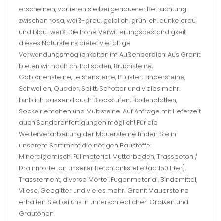
erscheinen, variieren sie bei genauerer Betrachtung
zwischen rosa, weiß-grau, gelblich, grünlich, dunkelgrau
und blau-weiß. Die hohe Verwitterungsbeständigkeit
dieses Natursteins bietet vielfältige
Verwendungsmöglichkeiten im Außenbereich. Aus Granit
bieten wir noch an: Palisaden, Bruchsteine,
Gabionensteine, Leistensteine, Pflaster, Bindersteine,
Schwellen, Quader, Splitt, Schotter und vieles mehr.
Farblich passend auch Blockstufen, Bodenplatten,
Sockelriemchen und Multisteine. Auf Anfrage mit Lieferzeit
auch Sonderanfertigungen möglich! Für die
Weiterverarbeitung der Mauersteine finden Sie in
unserem Sortiment die nötigen Baustoffe:
Mineralgemisch, Füllmaterial, Mutterboden, Trassbeton /
Drainmörtel an unserer Betontankstelle (ab 150 Liter),
Trasszement, diverse Mörtel, Fugenmaterial, Bindemittel,
Vliese, Geogitter und vieles mehr! Granit Mauersteine
erhalten Sie bei uns in unterschiedlichen Größen und
Grautönen.