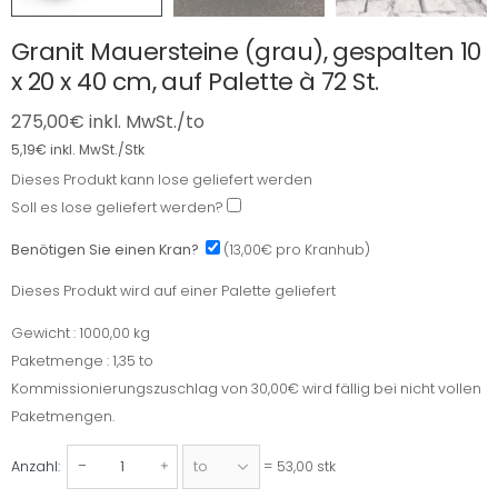
Granit Mauersteine (grau), gespalten 10
x 20 x 40 cm, auf Palette à 72 St.
275,00
€
inkl. MwSt./to
5,19
€
inkl. MwSt./Stk
Dieses Produkt kann lose geliefert werden
Dieses
Soll es lose geliefert werden?
Produkt
kann
Benötigen Sie einen Kran?
(13,00€ pro Kranhub)
lose
Dieses Produkt wird auf einer Palette geliefert
geliefert
Dieses
werden
Produkt
Gewicht : 1000,00 kg
Gewicht
wird
Paketmenge : 1,35 to
Paketmenge
auf
Kommissionierungszuschlag von 30,00€ wird fällig bei nicht vollen
einer
Paketmengen.
Palette
= 53,00 stk
Anzahl:
geliefert
Granit