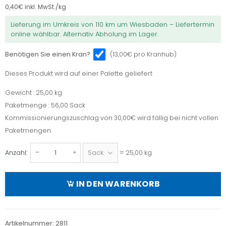
0,40
€
inkl. MwSt./kg
Lieferung im Umkreis von 110 km um Wiesbaden – Liefertermin
online wählbar. Alternativ Abholung im Lager.
(13,00€ pro Kranhub)
Benötigen Sie einen Kran?
Dieses Produkt wird auf einer Palette geliefert
Dieses
Produkt
Gewicht : 25,00 kg
Gewicht
wird
Paketmenge : 56,00 Sack
Paketmenge
auf
Kommissionierungszuschlag von 30,00€ wird fällig bei nicht vollen
einer
Paketmengen.
Palette
Anzahl:
= 25,00 kg
geliefert
Trasszement
25-kg-
Sack
IN DEN WARENKORB
CEM
II/B-P
32,5 R
Artikelnummer:
2811
Menge