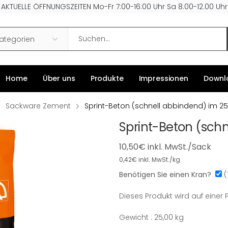
AKTUELLE ÖFFNUNGSZEITEN Mo-Fr 7:00-16:00 Uhr Sa 8.00-12.00 Uhr
Search
Kategorien
Home
Über uns
Produkte
Impressionen
Downl
Sackware Zement
Sprint-Beton (schnell abbindend) im 2
Sprint-Beton (sch
10,50
€
inkl. MwSt./Sack
0,42
€
inkl. MwSt./kg
Benötigen Sie einen Kran?
(
Dieses Produkt wird auf einer P
Dieses
Produkt
Gewicht : 25,00 kg
Gewicht