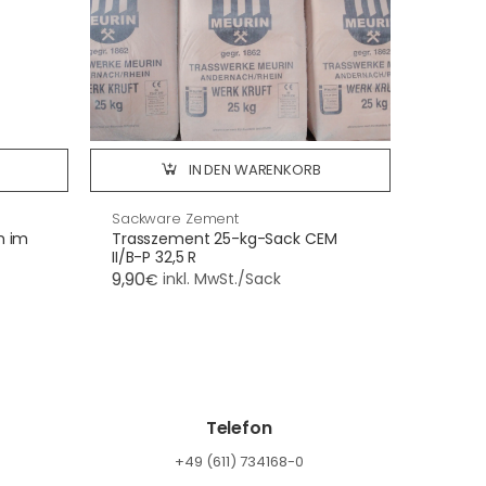
IN DEN WARENKORB
Sackware Zement
m im
Trasszement 25-kg-Sack CEM
II/B-P 32,5 R
9,90
inkl. MwSt./Sack
€
Telefon
+49 (611) 734168-0