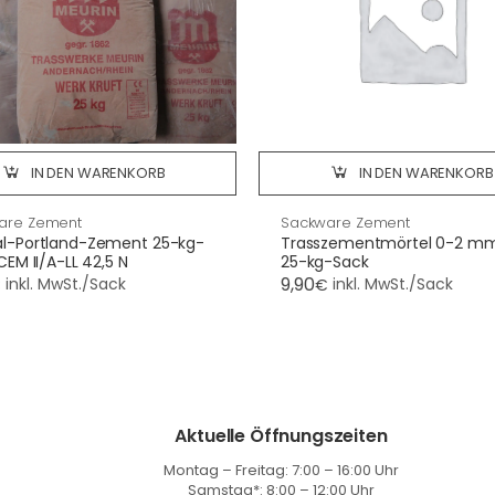
IN DEN WARENKORB
IN DEN WARENKORB
are Zement
Sackware Zement
l-Portland-Zement 25-kg-
Trasszementmörtel 0-2 m
CEM II/A-LL 42,5 N
25-kg-Sack
9,90
inkl. MwSt./Sack
inkl. MwSt./Sack
€
€
Aktuelle Öffnungszeiten
Montag – Freitag: 7:00 – 16:00 Uhr
Samstag*: 8:00 – 12:00 Uhr