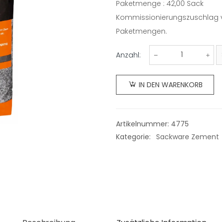
wird
Paketmenge : 42,00 Sack
Paketmenge
auf
Kommissionierungszuschlag von
einer
Paketmengen.
Palette
Anzahl:
geliefert
Sprint-
Beton
IN DEN WARENKORB
(schnell
abbindend)
im 25-
Artikelnummer:
4775
kg-Sack
Kategorie:
Sackware Zement
Menge