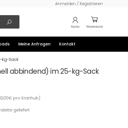
Anmelden / Registrieren
Konto
Warenkorb
oads
Meine Anfragen
Kontakt
5-kg-Sack
nell abbindend) im 25-kg-Sack
13,00€ pro Kranhub)
alette geliefert