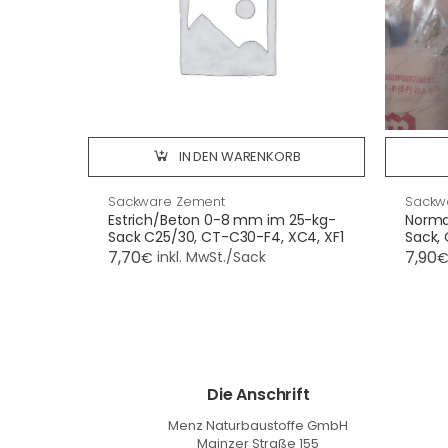
IN DEN WARENKORB
Sackware Zement
Sackw
Estrich/Beton 0-8 mm im 25-kg-
Norma
Sack C25/30, CT-C30-F4, XC4, XF1
Sack, 
7,70
7,90
inkl. MwSt./Sack
€
Die Anschrift
Menz Naturbaustoffe GmbH
Mainzer Straße 155