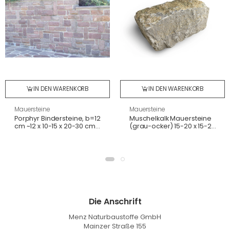
IN DEN WARENKORB
IN DEN WARENKORB
Mauersteine
Mauersteine
Porphyr Bindersteine, b=12
Muschelkalk Mauersteine
cm ~12 x 10-15 x 20-30 cm
(grau-ocker) 15-20 x 15-25
in Kiste
x 30-50 cm, gespalten,
lose
Die Anschrift
Menz Naturbaustoffe GmbH
Mainzer Straße 155