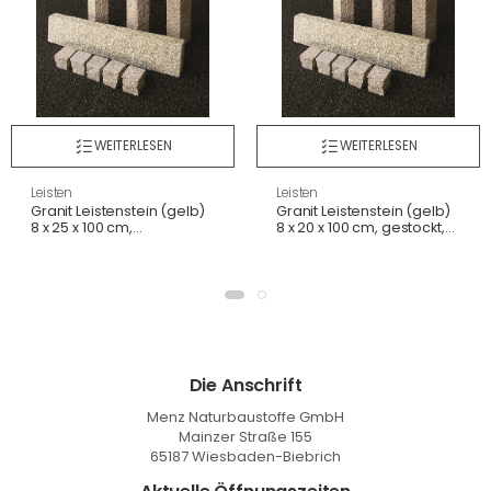
WEITERLESEN
WEITERLESEN
Leisten
Leisten
Granit Leistenstein (gelb)
Granit Leistenstein (gelb)
8 x 25 x 100 cm,
8 x 20 x 100 cm, gestockt,
gesägt+gestockt, G682
G682
Die Anschrift
Menz Naturbaustoffe GmbH
Mainzer Straße 155
65187 Wiesbaden-Biebrich