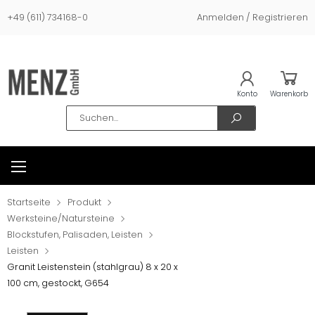
+49 (611) 734168-0
Anmelden / Registrieren
Konto
Warenkorb
Search
Startseite
Produkt
Werksteine/Natursteine
Blockstufen, Palisaden, Leisten
Leisten
Granit Leistenstein (stahlgrau) 8 x 20 x
100 cm, gestockt, G654