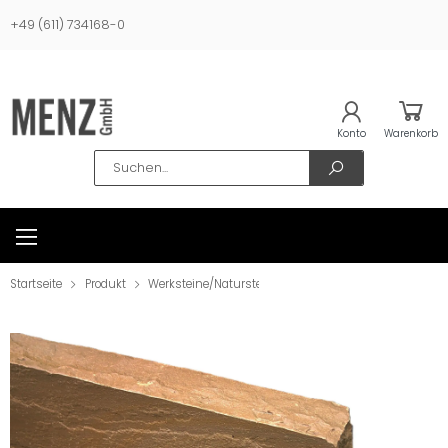
+49 (611) 734168-0
Konto
Warenkorb
Search
Startseite
Produkt
Werksteine/Natursteine
Blockstufen, Palisaden, Le