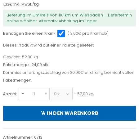
1,33
€
inkl. MwSt./kg
Lieferung im Umkreis von 110 km um Wiesbaden – Liefertermin
online wählbar. Alternativ Abholung im Lager.
(13,00€ pro Kranhub)
Benötigen Sie einen Kran?
Dieses Produkt wird auf einer Palette geliefert
Dieses
Produkt
Gewicht : 52,00 kg
Gewicht
wird
Paketmenge : 24,00 stk.
Paketmenge
auf
Kommissionierungszuschlag von 30,00€ wird fällig bei nicht vollen
einer
Paketmengen.
Palette
Anzahl:
= 52,00 kg
geliefert
Dehli
Leistenstein
(div.
IN DEN WARENKORB
Farben)
8 x 25
x 100
Artikelnummer:
0713
cm,