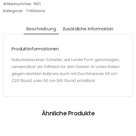
Ø 40 x
Artikelnummer:
1601
2-3
Kategorie:
Trittsteine
cm,
rund
Beschreibung
Zusätzliche Information
Menge
Produktinformationen
Naturbelassener Schiefer, auf runde Form geschlagen,
verwendbar als Trittstein für den Garten. In vollen Kisten
gegen leichten Aufpreis auch mit Durchmesser 50 cm
(120 Stück) oder 60 cm (80 Stück) erhältlich.
Ähnliche Produkte