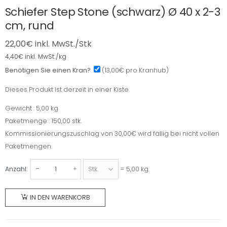
Schiefer Step Stone (schwarz) Ø 40 x 2-3
cm, rund
22,00
€
inkl. MwSt./Stk
4,40
€
inkl. MwSt./kg
Benötigen Sie einen Kran?
(13,00€ pro Kranhub)
Dieses Produkt ist derzeit in einer Kiste
Dieses
Produkt
Gewicht : 5,00 kg
Gewicht
ist
Paketmenge : 150,00 stk.
Paketmenge
derzeit
Kommissionierungszuschlag von 30,00€ wird fällig bei nicht vollen
in
Paketmengen.
einer
= 5,00 kg
Anzahl:
Kiste
Schiefer
Step
IN DEN WARENKORB
Stone
(schwarz)