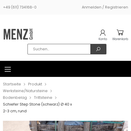
+49 (611) 734168-0
Anmelden / Registrieren
Konto
Warenkorb
Search
Startseite
Produkt
Werksteine/Natursteine
Bodenbelag
Trittsteine
Schiefer Step Stone (schwarz) Ø 40 x
2-3 cm, rund