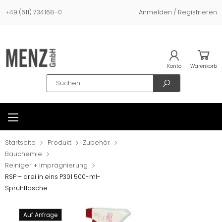
+49 (611) 734168-0
Anmelden / Registrieren
Konto
Warenkorb
Search
Startseite
Produkt
Zubehör
Bauchemie
Reiniger + Imprägnierung
RSP – drei in eins P301 500-ml-
Sprühflasche
Auf Anfrage