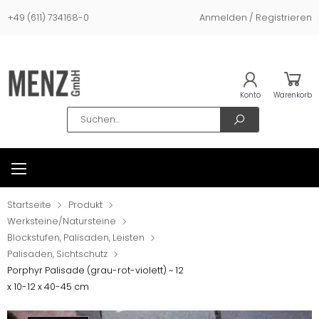
+49 (611) 734168-0
Anmelden / Registrieren
Konto
Warenkorb
Search
Startseite
Produkt
Werksteine/Natursteine
Blockstufen, Palisaden, Leisten
Palisaden, Sichtschutz
Porphyr Palisade (grau-rot-violett) ~ 12
x 10-12 x 40-45 cm