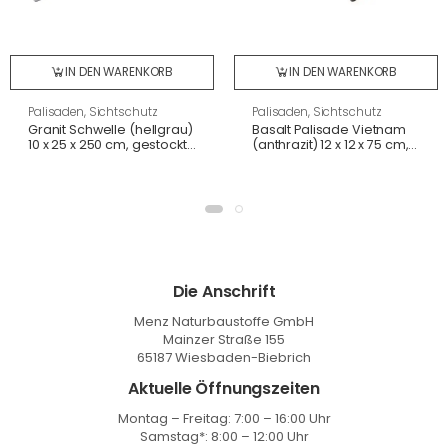
IN DEN WARENKORB
IN DEN WARENKORB
Palisaden, Sichtschutz
Palisaden, Sichtschutz
Granit Schwelle (hellgrau)
Basalt Palisade Vietnam
10 x 25 x 250 cm, gestockt,
(anthrazit) 12 x 12 x 75 cm,
wie G603
gespalten
Die Anschrift
Menz Naturbaustoffe GmbH
Mainzer Straße 155
65187 Wiesbaden-Biebrich
Aktuelle Öffnungszeiten
Montag – Freitag: 7:00 – 16:00 Uhr
Samstag*: 8:00 – 12:00 Uhr