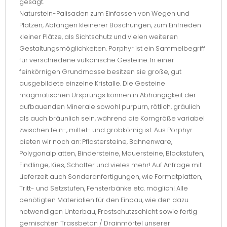
gesägt.
Naturstein-Palisaden zum Einfassen von Wegen und
Plätzen, Abfangen kleinerer Böschungen, zum Einfrieden
kleiner Plätze, als Sichtschutz und vielen weiteren
Gestaltungsmöglichkeiten. Porphyr ist ein Sammelbegriff
für verschiedene vulkanische Gesteine. In einer
feinkörnigen Grundmasse besitzen sie große, gut
ausgebildete einzelne Kristalle. Die Gesteine
magmatischen Ursprungs können in Abhängigkeit der
aufbauenden Minerale sowohl purpurn, rötlich, gräulich
als auch bräunlich sein, während die Korngröße variabel
zwischen fein-, mittel- und grobkörnig ist. Aus Porphyr
bieten wir noch an: Pflastersteine, Bahnenware,
Polygonalplatten, Bindersteine, Mauersteine, Blockstufen,
Findlinge, Kies, Schotter und vieles mehr! Auf Anfrage mit
Lieferzeit auch Sonderanfertigungen, wie Formatplatten,
Tritt- und Setzstufen, Fensterbänke etc. möglich! Alle
benötigten Materialien für den Einbau, wie den dazu
notwendigen Unterbau, Frostschutzschicht sowie fertig
gemischten Trassbeton / Drainmörtel unserer