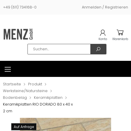
+49 (611) 734168-0
Anmelden / Registrieren
Konto
Warenkorb
Search
Startseite
Produkt
Werksteine/Natursteine
Bodenbelag
Keramikplatten
Keramikplatten RIO DORADO 80 x 40 x
2 cm
Auf Anfrage