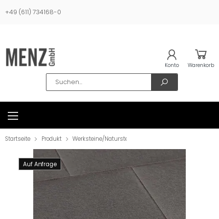
+49 (611) 734168-0
Konto
Warenkorb
Search
Startseite
Produkt
Werksteine/Natursteine
Bodenbelag
Keramikpl
Auf Anfrage