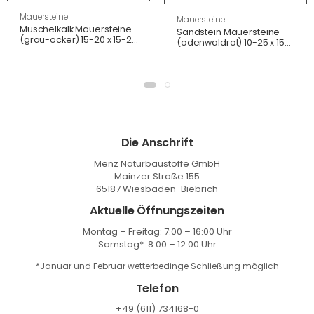
Mauersteine
Mauersteine
Muschelkalk Mauersteine
Sandstein Mauersteine
(grau-ocker) 15-20 x 15-25
(odenwaldrot) 10-25 x 15-
x 30-50 cm, gespalten,
20 x 20-50 cm, auf Palette
lose
Die Anschrift
Menz Naturbaustoffe GmbH
Mainzer Straße 155
65187 Wiesbaden-Biebrich
Aktuelle Öffnungszeiten
Montag – Freitag: 7:00 – 16:00 Uhr
Samstag*: 8:00 – 12:00 Uhr
*Januar und Februar wetterbedinge Schließung möglich
Telefon
+49 (611) 734168-0