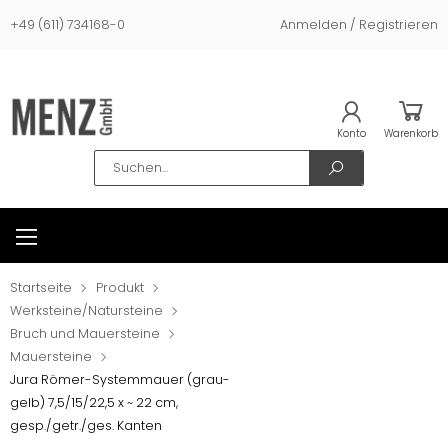
+49 (611) 734168-0
Anmelden / Registrieren
Konto
Warenkorb
Search
Startseite
Produkt
Werksteine/Natursteine
Bruch und Mauersteine
Mauersteine
Jura Römer-Systemmauer (grau-
gelb) 7,5/15/22,5 x ~ 22 cm,
gesp./getr./ges. Kanten