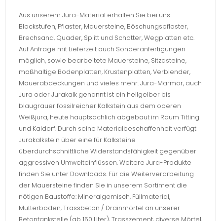
Aus unserem Jura-Material erhalten Sie bei uns
Blockstufen, Pflaster, Mauersteine, Böschungspflaster,
Brechsand, Quader, Splitt und Schotter, Wegplatten etc.
Auf Anfrage mit Lieferzeit auch Sonderanfertigungen
möglich, sowie bearbeitete Mauersteine, Sitzqsteine,
maßhaltige Bodenplatten, Krustenplatten, Verblender,
Mauerabdeckungen und vieles mehr. Jura-Marmor, auch
Jura oder Jurakalk genannt ist ein hellgelber bis
blaugrauer fossilreicher Kalkstein aus dem oberen
Weißjura, heute hauptsächlich abgebaut im Raum Titting
und Kaldorf. Durch seine Materialbeschaffenheit verfügt
Jurakalkstein über eine für Kalksteine
überdurchschnittliche Widerstandsfähigkeit gegenüber
aggressiven Umwelteinflüssen. Weitere Jura-Produkte
finden Sie unter Downloads. Für die Weiterverarbeitung
der Mauersteine finden Sie in unserem Sortiment die
nötigen Baustoffe: Mineralgemisch, Füllmaterial,
Mutterboden, Trassbeton / Drainmörtel an unserer
Betontankstelle (ab 150 Liter), Trasszement, diverse Mörtel,