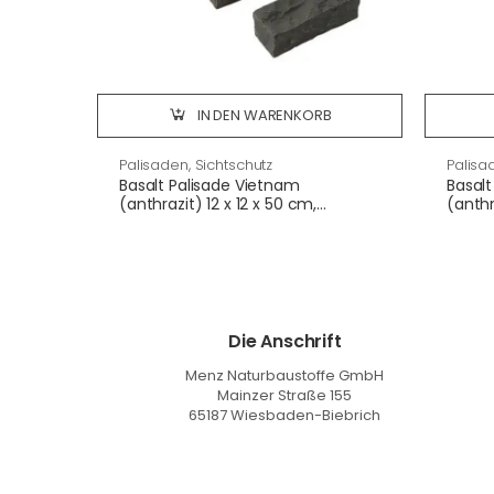
IN DEN WARENKORB
Palisaden, Sichtschutz
Palisa
Basalt Palisade Vietnam
Basalt
(anthrazit) 12 x 12 x 50 cm,
(anthr
gespalten
gespa
Die Anschrift
Menz Naturbaustoffe GmbH
Mainzer Straße 155
65187 Wiesbaden-Biebrich