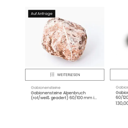
Auf Anfrage
WEITERLESEN
Gabio
Gabionensteine
Gabio
Gabionensteine Alpenbruch
60/12
(rot/weiß geadert) 60/100 mm im
Big-Bag
130,0