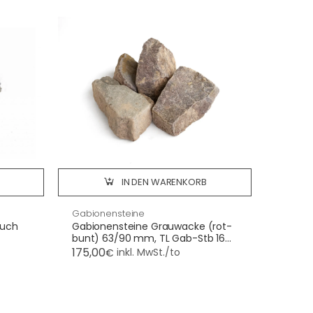
IN DEN WARENKORB
Gabionensteine
ruch
Gabionensteine Grauwacke (rot-
bunt) 63/90 mm, TL Gab-Stb 16
Im BBG
175,00
inkl. MwSt./to
€