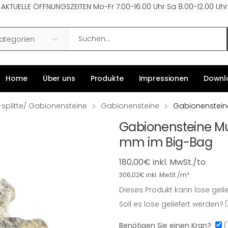
AKTUELLE ÖFFNUNGSZEITEN Mo-Fr 7:00-16:00 Uhr Sa 8.00-12.00 Uhr
Search
Kategorien
Home
Über uns
Produkte
Impressionen
Downl
 -splitte/ Gabionensteine
Gabionensteine
Gabionenstein
Gabionensteine Mu
mm im Big-Bag
180,00
€
inkl. MwSt./to
306,02
€
inkl. MwSt./m³
Dieses Produkt kann lose geli
Dieses
Soll es lose geliefert werden?
Produkt
kann
Benötigen Sie einen Kran?
(