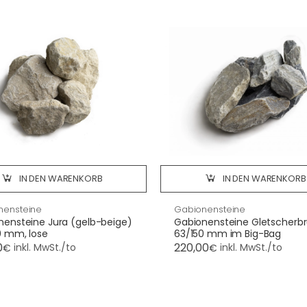
IN DEN WARENKORB
IN DEN WARENKORB
nensteine
Gabionensteine
nensteine Jura (gelb-beige)
Gabionensteine Gletscherb
0 mm, lose
63/150 mm im Big-Bag
0
220,00
inkl. MwSt./to
inkl. MwSt./to
€
€