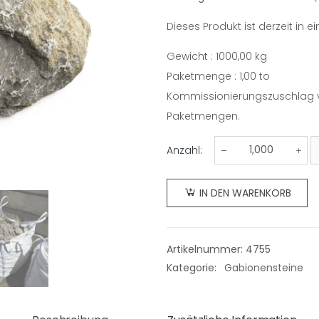
lose
Dieses Produkt ist derzeit in 
geliefert
Dieses
werden
Produkt
Gewicht : 1000,00 kg
Gewicht
ist
Paketmenge : 1,00 to
Paketmenge
derzeit
Kommissionierungszuschlag von
in
Paketmengen.
einem
Anzahl:
Big
Gabionensteine
Bag
Muschelkalk
IN DEN WARENKORB
(grau-
ocker)
70/150
Artikelnummer:
4755
mm im
Kategorie:
Gabionensteine
Big-Bag
Menge