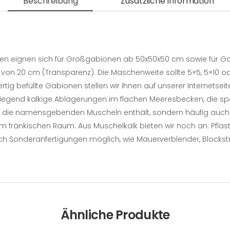
Beschreibung
Zusätzliche Information
ppen eignen sich für Großgabionen ab 50x50x50 cm sowie für
von 20 cm (Transparenz). Die Maschenweite sollte 5×5, 5×10 od
fertig befüllte Gabionen stellen wir Ihnen auf unserer Internets
iegend kalkige Ablagerungen im flachen Meeresbecken, die spät
nur die namensgebenden Muscheln enthält, sondern häufig auch
 fränkischen Raum. Aus Muschelkalk bieten wir noch an: Pflaste
auch Sonderanfertigungen möglich, wie Mauerverblender, Blockst
Ähnliche Produkte