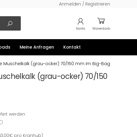
Anmelden / Registrieren
Konto
Warenkorb
oads
Meine Anfragen
Kontakt
e Muschelkalk (grau-ocker) 70/150 mm im Big-Bag
schelkalk (grau-ocker) 70/150
efert werden
13,00€ pro Kranhub)