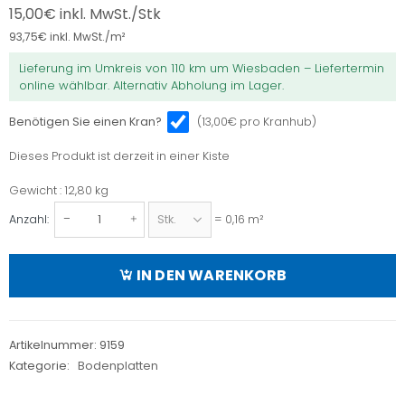
15,00
€
inkl. MwSt./Stk
93,75
€
inkl. MwSt./m²
Lieferung im Umkreis von 110 km um Wiesbaden – Liefertermin
online wählbar. Alternativ Abholung im Lager.
(13,00€ pro Kranhub)
Benötigen Sie einen Kran?
Dieses Produkt ist derzeit in einer Kiste
Dieses
Produkt
Gewicht : 12,80 kg
Gewicht
ist
Anzahl:
= 0,16 m²
Gabbro
derzeit
Bodenplatten
in
(Grau-
IN DEN WARENKORB
einer
Grün)
Kiste
40x40x3cm,
OF
Artikelnummer:
9159
geflammt/gesägte
Kategorie:
Bodenplatten
Kanten
Menge