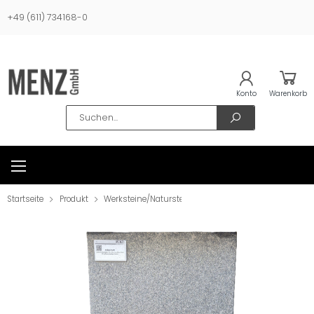
+49 (611) 734168-0
Konto
Warenkorb
Search
Startseite
Produkt
Werksteine/Natursteine
Bodenbelag
Bodenplat