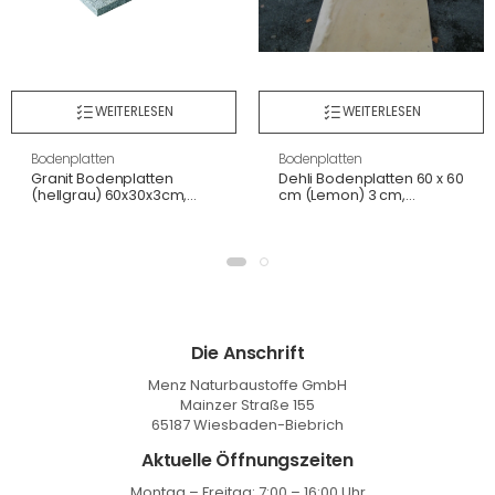
WEITERLESEN
WEITERLESEN
Bodenplatten
Bodenplatten
Granit Bodenplatten
Dehli Bodenplatten 60 x 60
(hellgrau) 60x30x3cm,
cm (Lemon) 3 cm,
geflammt/gesägte
gestrahlt+gebürstet/ges.
Kanten, wie G603
Kanten
Die Anschrift
Menz Naturbaustoffe GmbH
Mainzer Straße 155
65187 Wiesbaden-Biebrich
Aktuelle Öffnungszeiten
Montag – Freitag: 7:00 – 16:00 Uhr