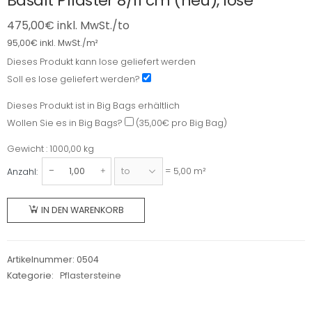
Basalt Pflaster 8/11 cm (neu), lose
475,00
€
inkl. MwSt./to
95,00
€
inkl. MwSt./m²
Dieses Produkt kann lose geliefert werden
Dieses
Soll es lose geliefert werden?
Produkt
kann
Dieses Produkt ist in Big Bags erhältlich
lose
Dieses
Wollen
Wollen Sie es in Big Bags?
(35,00€ pro Big Bag)
geliefert
Produkt
Sie
Gewicht : 1000,00 kg
werden
ist
es
Gewicht
= 5,00 m²
Anzahl:
in
in
Basalt
Big
Big
Pflaster
Bags
Bags?
IN DEN WARENKORB
8/11
erhältlich
cm
(neu),
Artikelnummer:
0504
lose
Kategorie:
Pflastersteine
Menge