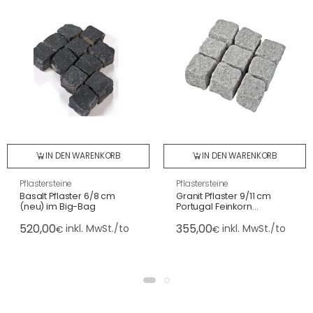
IN DEN WARENKORB
IN DEN WARENKORB
Pflastersteine
Pflastersteine
Basalt Pflaster 6/8 cm
Granit Pflaster 9/11 cm
(neu) im Big-Bag
Portugal Feinkorn
(hellgrau), lose
520,00
355,00
inkl. MwSt./to
inkl. MwSt./to
€
€