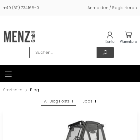
+49 (611) 734168-0
Anmelden / Registrieren
Konto
Warenkorb
Search
Startseite
Blog
All Blog Posts
1
Jobs
1